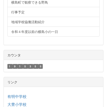
横島町で観察できる野鳥
行事予定
地域学校協働活動紹介
令和４年度以前の横島小の一日
カウンタ
1
9
1
5
3
5
5
リンク
有明中学校
大豊小学校