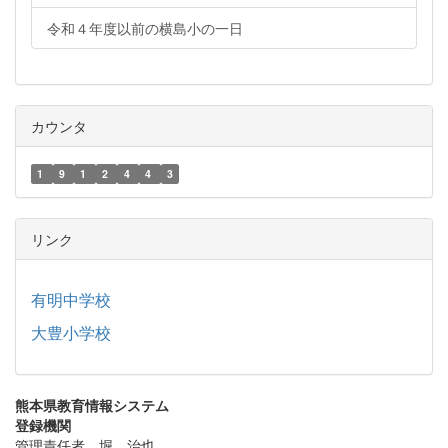
令和４年度以前の横島小の一日
カウンタ
1
9
1
2
4
4
3
リンク
有明中学校
大豊小学校
熊本県教育情報システム
登録機関
管理責任者 堀 治也