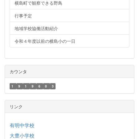
横島町で観察できる野鳥
行事予定
地域学校協働活動紹介
令和４年度以前の横島小の一日
カウンタ
1
9
1
9
6
0
3
リンク
有明中学校
大豊小学校