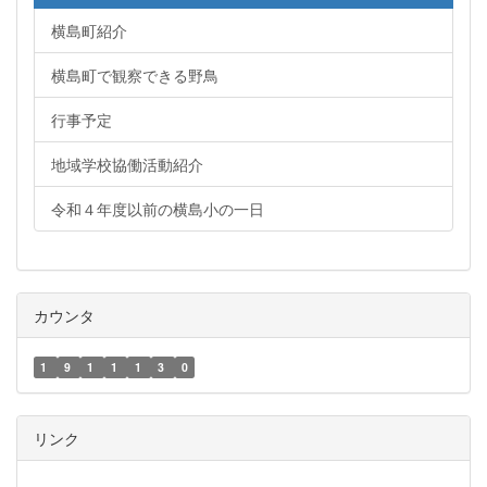
横島町紹介
横島町で観察できる野鳥
行事予定
地域学校協働活動紹介
令和４年度以前の横島小の一日
カウンタ
1
9
1
1
1
3
0
リンク