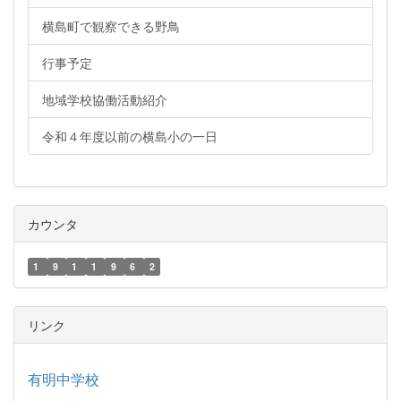
横島町で観察できる野鳥
行事予定
地域学校協働活動紹介
令和４年度以前の横島小の一日
カウンタ
1
9
1
1
9
6
2
リンク
有明中学校