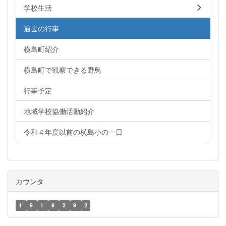
学校生活
過去の行事
横島町紹介
横島町で観察できる野鳥
行事予定
地域学校協働活動紹介
令和４年度以前の横島小の一日
カウンタ
1
9
1
9
2
9
2