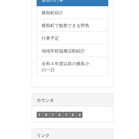
横島町紹介
横島町で観察できる野鳥
行事予定
地域学校協働活動紹介
令和４年度以前の横島小
の一日
カウンタ
1
9
1
0
7
5
2
リンク