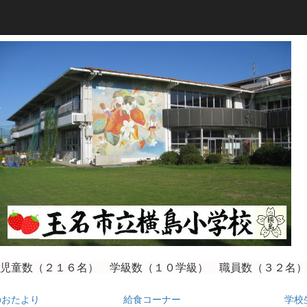
児童数（２１６
名） 学級数（１０学級） 職員数（３２名）
のおたより
給食コーナー
学校