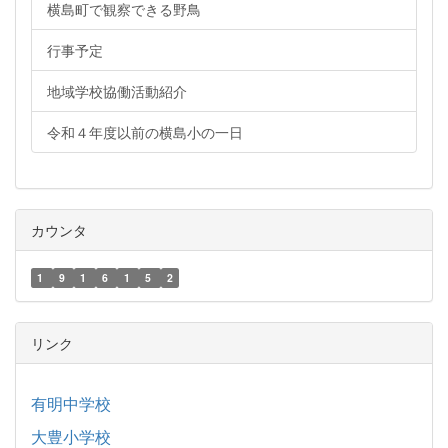
横島町で観察できる野鳥
行事予定
地域学校協働活動紹介
令和４年度以前の横島小の一日
カウンタ
1
9
1
6
1
5
2
リンク
有明中学校
大豊小学校