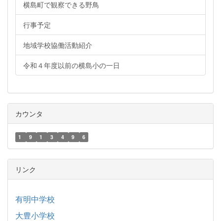
横島町で観察できる野鳥
行事予定
地域学校協働活動紹介
令和４年度以前の横島小の一日
カウンタ
1
9
1
3
4
9
6
リンク
有明中学校
大豊小学校