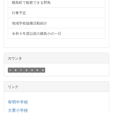
横島町で観察できる野鳥
行事予定
地域学校協働活動紹介
令和４年度以前の横島小の一日
カウンタ
1
9
1
2
3
5
6
リンク
有明中学校
大豊小学校