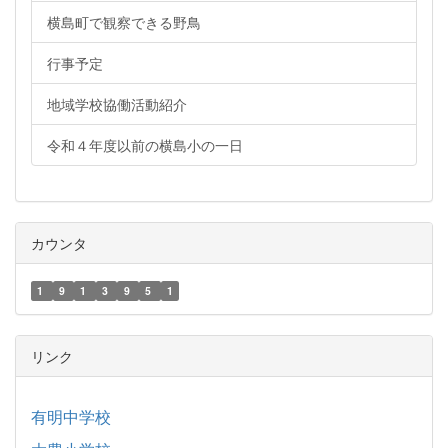
横島町で観察できる野鳥
行事予定
地域学校協働活動紹介
令和４年度以前の横島小の一日
カウンタ
1
9
1
3
9
5
1
リンク
有明中学校