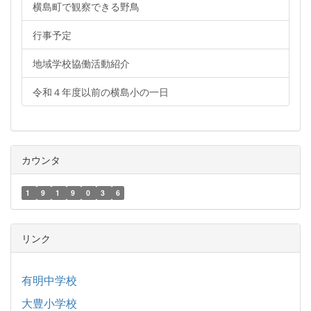
横島町で観察できる野鳥
行事予定
地域学校協働活動紹介
令和４年度以前の横島小の一日
カウンタ
1
9
1
9
0
3
6
リンク
有明中学校
大豊小学校