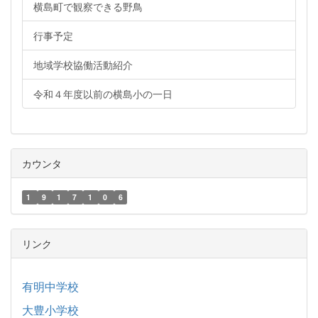
横島町で観察できる野鳥
行事予定
地域学校協働活動紹介
令和４年度以前の横島小の一日
カウンタ
1
9
1
7
1
0
6
リンク
有明中学校
大豊小学校