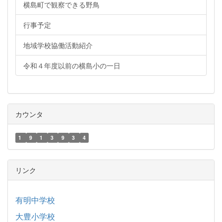
横島町で観察できる野鳥
行事予定
地域学校協働活動紹介
令和４年度以前の横島小の一日
カウンタ
1
9
1
3
9
3
4
リンク
有明中学校
大豊小学校