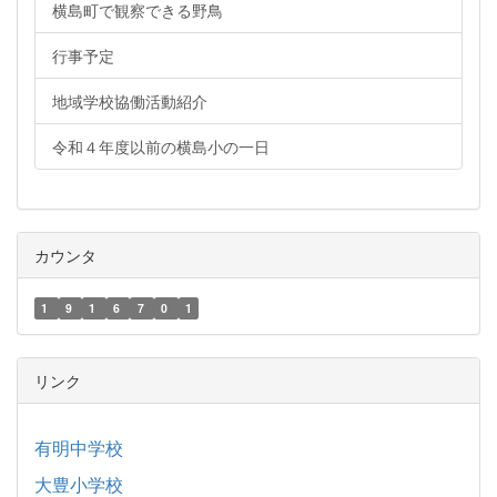
横島町で観察できる野鳥
行事予定
地域学校協働活動紹介
令和４年度以前の横島小の一日
カウンタ
1
9
1
6
7
0
1
リンク
有明中学校
大豊小学校