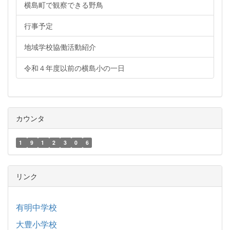
横島町で観察できる野鳥
行事予定
地域学校協働活動紹介
令和４年度以前の横島小の一日
カウンタ
1
9
1
2
3
0
6
リンク
有明中学校
大豊小学校