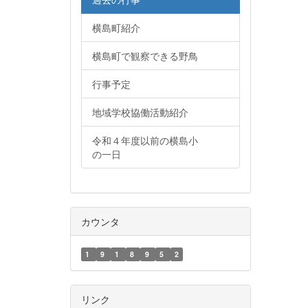
横島町紹介
横島町で観察できる野鳥
行事予定
地域学校協働活動紹介
令和４年度以前の横島小
の一日
カウンタ
1
9
1
8
9
5
2
リンク