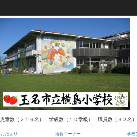
児童数（２１６
名） 学級数（１０学級） 職員数（３２名）
のおたより
給食コーナー
学校