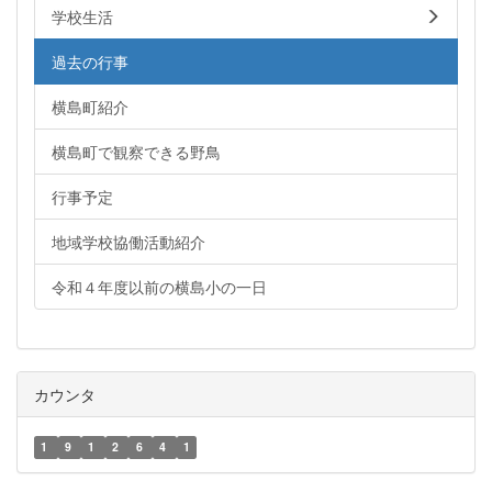
学校生活
過去の行事
横島町紹介
横島町で観察できる野鳥
行事予定
地域学校協働活動紹介
令和４年度以前の横島小の一日
カウンタ
1
9
1
2
6
4
1