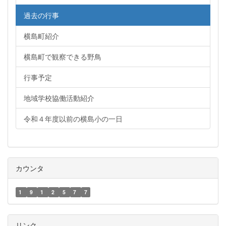
過去の行事
横島町紹介
横島町で観察できる野鳥
行事予定
地域学校協働活動紹介
令和４年度以前の横島小の一日
カウンタ
1
9
1
2
5
7
7
リンク