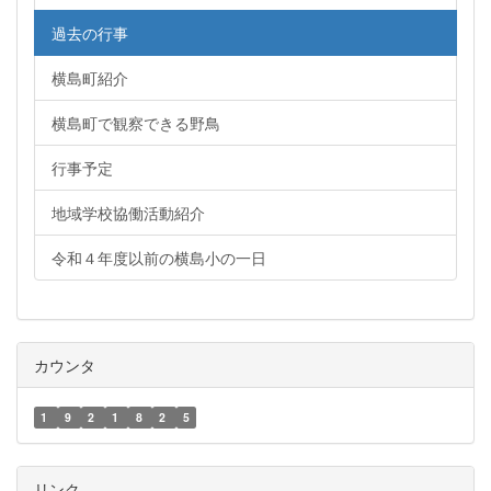
過去の行事
横島町紹介
横島町で観察できる野鳥
行事予定
地域学校協働活動紹介
令和４年度以前の横島小の一日
カウンタ
1
9
2
1
8
2
5
リンク