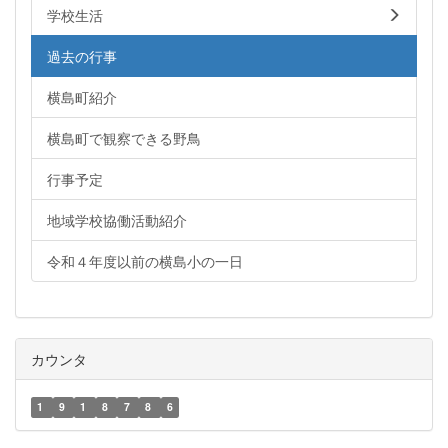
学校生活
過去の行事
横島町紹介
横島町で観察できる野鳥
行事予定
地域学校協働活動紹介
令和４年度以前の横島小の一日
カウンタ
1
9
1
8
7
8
6