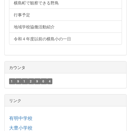
横島町で観察できる野鳥
行事予定
地域学校協働活動紹介
令和４年度以前の横島小の一日
カウンタ
1
9
1
2
9
0
4
リンク
有明中学校
大豊小学校