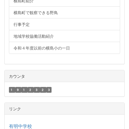
横島町紹介
横島町で観察できる野鳥
行事予定
地域学校協働活動紹介
令和４年度以前の横島小の一日
カウンタ
1
9
1
2
3
2
3
リンク
有明中学校