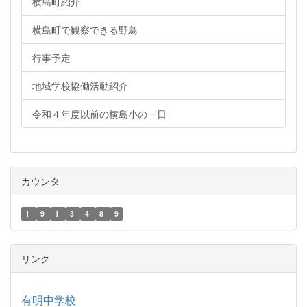
横島町紹介
横島町で観察できる野鳥
行事予定
地域学校協働活動紹介
令和４年度以前の横島小の一日
カウンタ
1
9
1
3
4
8
9
リンク
有明中学校