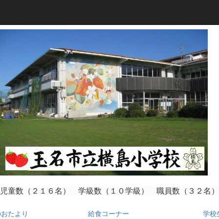
児童数（２１６
名） 学級数（１０学級） 職員数（３２名）
のおたより
給食コーナー
学校