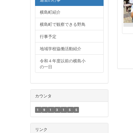
横島町紹介
横島町で観察できる野鳥
行事予定
地域学校協働活動紹介
令和４年度以前の横島小
の一日
カウンタ
1
9
1
3
1
5
5
リンク