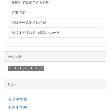
横島町で観察できる野鳥
行事予定
地域学校協働活動紹介
令和４年度以前の横島小の一日
カウンタ
1
9
1
1
5
8
1
リンク
有明中学校
大豊小学校