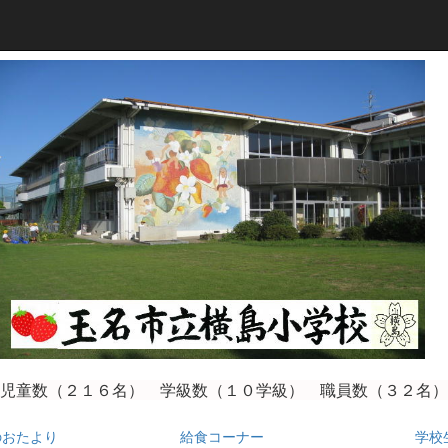
児童数（２１６
名） 学級数（１０学級） 職員数（３２名）
のおたより
給食コーナー
学校