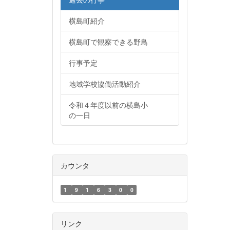
横島町紹介
横島町で観察できる野鳥
行事予定
地域学校協働活動紹介
令和４年度以前の横島小
の一日
カウンタ
1
9
1
6
3
0
0
リンク