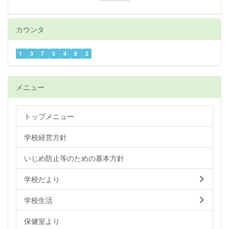
22:00
カウンタ
23:00
1
3
7
3
4
9
2
メニュー
トップメニュー
学校経営方針
いじめ防止等のための基本方針
学校だより
学校生活
保健室より