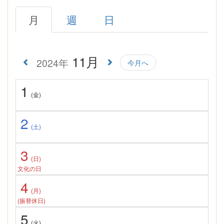
月
週
日
11月
2024年
今月へ
1
(金)
2
(土)
3
(日)
文化の日
4
(月)
(振替休日)
5
(火)