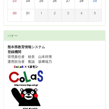
23
24
25
26
27
28
29
30
31
1
2
3
4
5
バナー
熊本県教育情報システム
登録機関
管理責任者 校長 山本祥博
運用担当者 教諭 坂﨑瑞乃