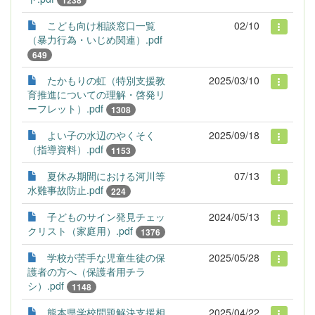
1238
こども向け相談窓口一覧
02/10
（暴力行為・いじめ関連）.pdf
649
たかもりの虹（特別支援教
2025/03/10
育推進についての理解・啓発リ
ーフレット）.pdf
1308
よい子の水辺のやくそく
2025/09/18
（指導資料）.pdf
1153
夏休み期間における河川等
07/13
水難事故防止.pdf
224
子どものサイン発見チェッ
2024/05/13
クリスト（家庭用）.pdf
1376
学校が苦手な児童生徒の保
2025/05/28
護者の方へ（保護者用チラ
シ）.pdf
1148
熊本県学校問題解決支援相
2025/04/22