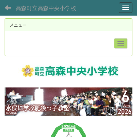
高森町立高森中央小学校
Toggl
メニュー
p
n
r
e
e
x
v
t
i
o