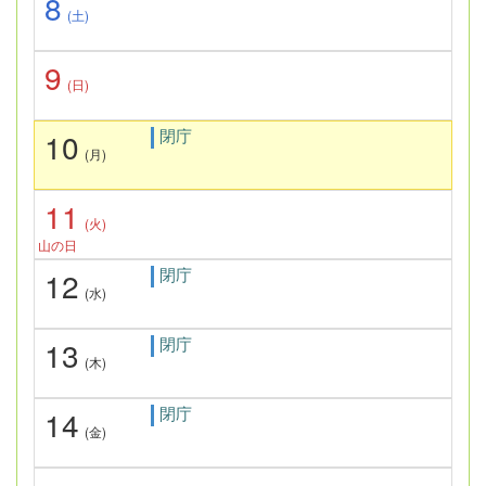
8
(土)
9
(日)
閉庁
10
(月)
11
(火)
山の日
閉庁
12
(水)
閉庁
13
(木)
閉庁
14
(金)