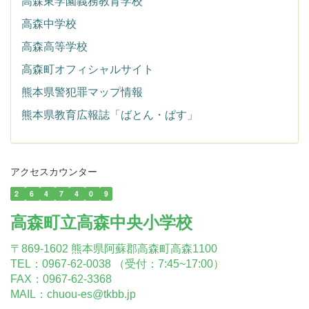
高森東学園義務教育学校
高森中学校
高森高等学校
高森町オフィシャルサイト
熊本県警犯罪マップ情報
熊本県教育広報誌「ばとん・ぱす」
アクセスカウンター
2
6
4
7
4
0
9
高森町立高森中央小学校
〒869-1602 熊本県阿蘇郡高森町高森1100
TEL：0967-62-0038 （受付：7:45~17:00）
FAX：0967-62-3368
MAIL：chuou-es@tkbb.jp