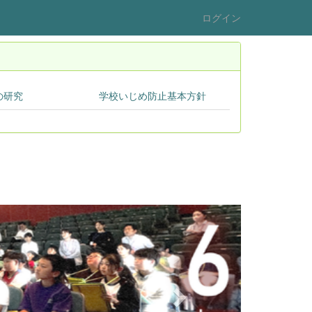
ログイン
の研究
学校いじめ防止基本方針
n
e
x
t