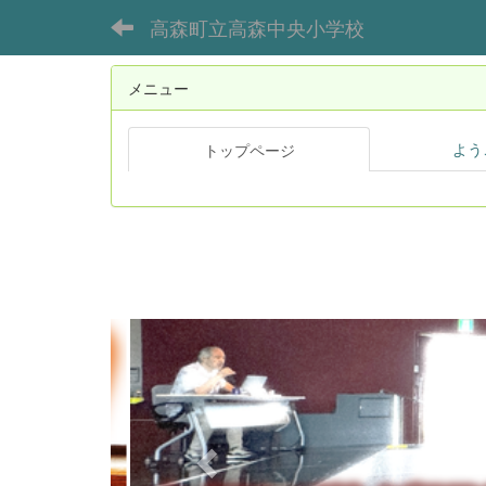
高森町立高森中央小学校
メニュー
よう
トップページ
p
r
e
v
i
o