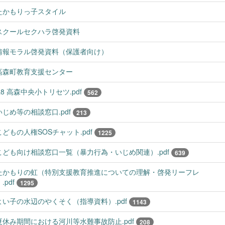
たかもりっ子スタイル
スクールセクハラ啓発資料
情報モラル啓発資料（保護者向け）
高森町教育支援センター
R8 高森中央小トリセツ.pdf
562
いじめ等の相談窓口.pdf
213
こどもの人権SOSチャット.pdf
1225
こども向け相談窓口一覧（暴力行為・いじめ関連）.pdf
639
たかもりの虹（特別支援教育推進についての理解・啓発リーフレ
.pdf
1295
よい子の水辺のやくそく（指導資料）.pdf
1143
夏休み期間における河川等水難事故防止.pdf
208