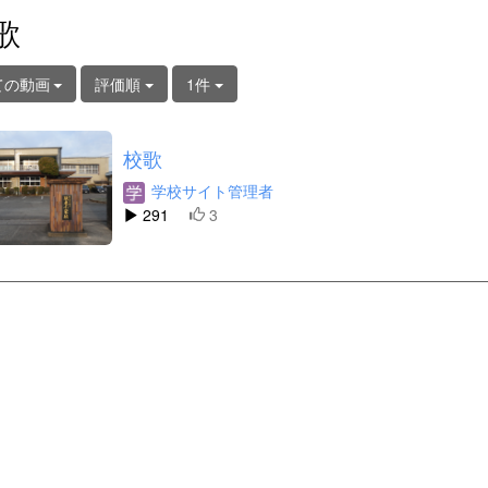
歌
ての動画
評価順
1件
校歌
学校サイト管理者
291
3