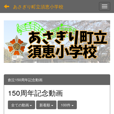
あさぎり町立須恵小学校
Toggl
創立150周年記念動画
150周年記念動画
全ての動画
新着順
100件