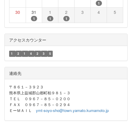
1
30
31
1
2
3
4
5
1
1
1
アクセスカウンター
1
2
1
4
2
3
5
連絡先
〒８６１－３９２３
熊本県上益城郡山都町柏９８１－３
ＴＥＬ ０９６７－８５－０２００
ＦＡＸ ０９６７－８５－０２９４
ＥーＭＡＩＬ
ymt-soyo-sho@town.yamato.kumamoto.jp