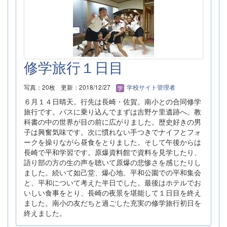
修学旅行１日目
写真：20枚
更新：2018/12/27
学校サイト管理者
６月１４日晴天。行先は長崎・佐賀。南小との合同修学
旅行です。バスに乗り込んでまずは吉野ケ里遺跡へ。教
科書の中の世界が目の前に広がりました。歴史好きの男
子は興奮気味です。次に慣れない手つきでナイフとフォ
ークを操りながら昼食をとりました。そして午後からは
長崎で平和学習です。原爆資料館で資料を見学したり、
語り部の方の生の声を聴いて原爆の悲惨さを感じたりし
ました。続いて如己堂、爆心地、平和公園での平和集会
と、平和について考えた半日でした。最後はホテルでお
いしい食事をとり、長崎の夜景を堪能して１日目を終え
ました。南小の友だちと過ごした充実の修学旅行初日を
終えました。