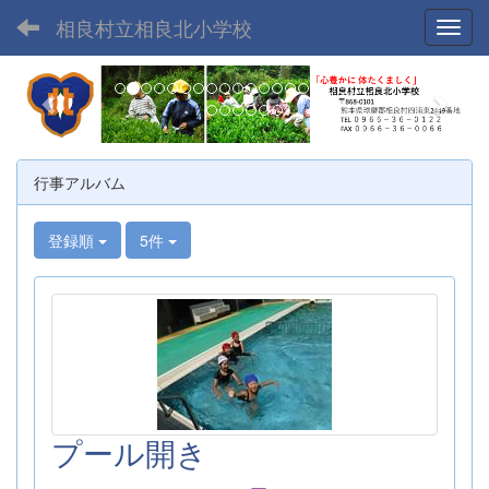
相良村立相良北小学校
Toggl
p
n
r
e
e
x
v
t
行事アルバム
i
o
登録順
5件
u
s
プール開き