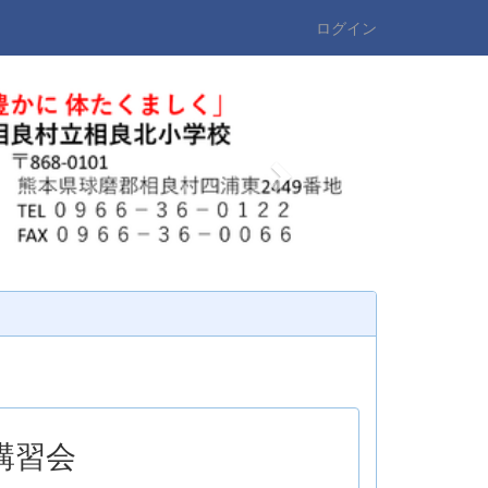
ログイン
n
e
x
t
講習会