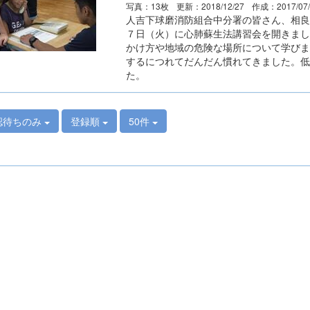
写真：13枚
更新：2018/12/27
作成：2017/07
人吉下球磨消防組合中分署の皆さん、相良
７日（火）に心肺蘇生法講習会を開きまし
かけ方や地域の危険な場所について学びま
するにつれてだんだん慣れてきました。低
た。
認待ちのみ
登録順
50件