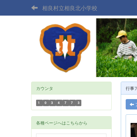
相良村立相良北小学校
p
r
e
v
i
o
u
s
カウンタ
行事
1
0
3
4
7
7
3
各種ページへはこちらから