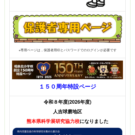
※専用ページは，保護者用IDとパスワードでのログインが必要です
１５０周年特設ページ
令和８年度(2026年度)
人吉球磨地区
熊本県科学展
研究協力校
になりました