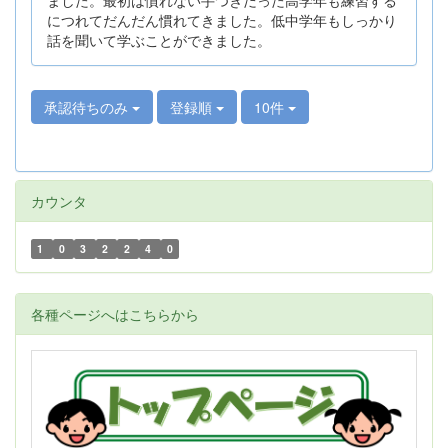
につれてだんだん慣れてきました。低中学年もしっかり
話を聞いて学ぶことができました。
承認待ちのみ
登録順
10件
カウンタ
1
0
3
2
2
4
0
各種ページへはこちらから