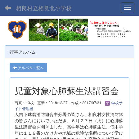
相良村立相良北小学校
Toggl
p
n
r
e
e
x
v
t
行事アルバム
i
o
アルバム一覧へ
u
s
児童対象心肺蘇生法講習会
写真：13枚
更新：2018/12/27
作成：2017/07/31
学校サ
イト管理者
人吉下球磨消防組合中分署の皆さん、相良村女性消防隊
の皆さんにおいでいただき、６月２７日（火）に心肺蘇
生法講習会を開きました。高学年は心肺蘇生法、低中学
年は１１９番のかけ方や地域の危険な場所について学び
ました。最初は慣れない手つきだった高学年も練習する