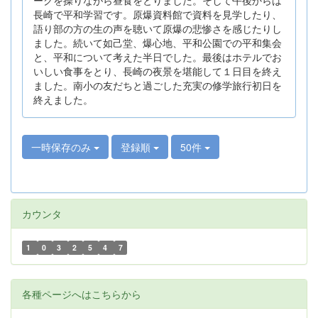
長崎で平和学習です。原爆資料館で資料を見学したり、
語り部の方の生の声を聴いて原爆の悲惨さを感じたりし
ました。続いて如己堂、爆心地、平和公園での平和集会
と、平和について考えた半日でした。最後はホテルでお
いしい食事をとり、長崎の夜景を堪能して１日目を終え
ました。南小の友だちと過ごした充実の修学旅行初日を
終えました。
一時保存のみ
登録順
50件
カウンタ
1
0
3
2
5
4
7
各種ページへはこちらから