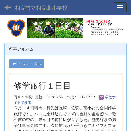
相良村立相良北小学校
Toggl
p
n
r
e
e
x
v
t
行事アルバム
i
o
アルバム一覧へ
u
s
修学旅行１日目
写真：20枚
更新：2018/12/27
作成：2017/06/25
学校サ
イト管理者
６月１４日晴天。行先は長崎・佐賀。南小との合同修学
旅行です。バスに乗り込んでまずは吉野ケ里遺跡へ。教
科書の中の世界が目の前に広がりました。歴史好きの男
子は興奮気味です。次に慣れない手つきでナイフとフォ
ークを操りながら昼食をとりました。そして午後からは