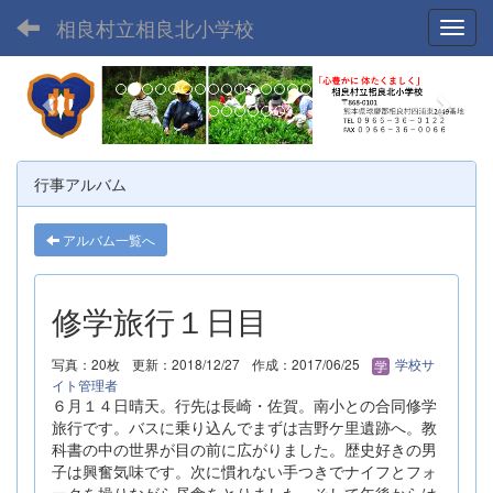
相良村立相良北小学校
Toggl
p
n
r
e
e
x
v
t
行事アルバム
i
o
アルバム一覧へ
u
s
修学旅行１日目
写真：20枚
更新：2018/12/27
作成：2017/06/25
学校サ
イト管理者
６月１４日晴天。行先は長崎・佐賀。南小との合同修学
旅行です。バスに乗り込んでまずは吉野ケ里遺跡へ。教
科書の中の世界が目の前に広がりました。歴史好きの男
子は興奮気味です。次に慣れない手つきでナイフとフォ
ークを操りながら昼食をとりました。そして午後からは