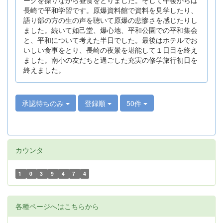
長崎で平和学習です。原爆資料館で資料を見学したり、
語り部の方の生の声を聴いて原爆の悲惨さを感じたりし
ました。続いて如己堂、爆心地、平和公園での平和集会
と、平和について考えた半日でした。最後はホテルでお
いしい食事をとり、長崎の夜景を堪能して１日目を終え
ました。南小の友だちと過ごした充実の修学旅行初日を
終えました。
承認待ちのみ
登録順
50件
カウンタ
1
0
3
9
4
7
4
各種ページへはこちらから