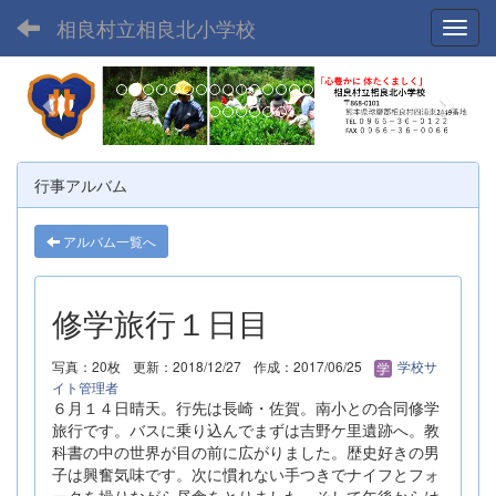
相良村立相良北小学校
Toggl
p
n
r
e
e
x
v
t
行事アルバム
i
o
アルバム一覧へ
u
s
修学旅行１日目
写真：20枚
更新：2018/12/27
作成：2017/06/25
学校サ
イト管理者
６月１４日晴天。行先は長崎・佐賀。南小との合同修学
旅行です。バスに乗り込んでまずは吉野ケ里遺跡へ。教
科書の中の世界が目の前に広がりました。歴史好きの男
子は興奮気味です。次に慣れない手つきでナイフとフォ
ークを操りながら昼食をとりました。そして午後からは