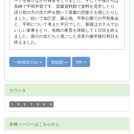
長崎で平和学習です。原爆資料館で資料を見学したり、
語り部の方の生の声を聴いて原爆の悲惨さを感じたりし
ました。続いて如己堂、爆心地、平和公園での平和集会
と、平和について考えた半日でした。最後はホテルでお
いしい食事をとり、長崎の夜景を堪能して１日目を終え
ました。南小の友だちと過ごした充実の修学旅行初日を
終えました。
一時保存のみ
登録順
5件
カウンタ
1
0
2
7
3
0
5
各種ページへはこちらから