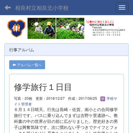
相良村立相良北小学校
Toggl
p
n
r
e
e
x
v
t
行事アルバム
i
o
アルバム一覧へ
u
s
修学旅行１日目
写真：20枚
更新：2018/12/27
作成：2017/06/25
学校サ
イト管理者
６月１４日晴天。行先は長崎・佐賀。南小との合同修学
旅行です。バスに乗り込んでまずは吉野ケ里遺跡へ。教
科書の中の世界が目の前に広がりました。歴史好きの男
子は興奮気味です。次に慣れない手つきでナイフとフォ
ークを操りながら昼食をとりました。そして午後からは