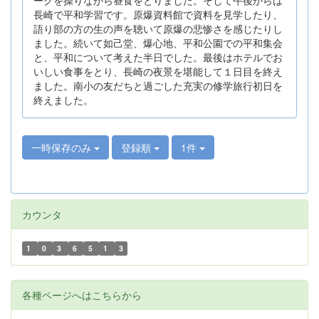
長崎で平和学習です。原爆資料館で資料を見学したり、
語り部の方の生の声を聴いて原爆の悲惨さを感じたりし
ました。続いて如己堂、爆心地、平和公園での平和集会
と、平和について考えた半日でした。最後はホテルでお
いしい食事をとり、長崎の夜景を堪能して１日目を終え
ました。南小の友だちと過ごした充実の修学旅行初日を
終えました。
一時保存のみ
登録順
1件
カウンタ
1
0
3
6
5
1
3
各種ページへはこちらから