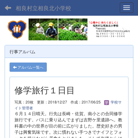
相良村立相良北小学校
Toggl
p
n
r
e
e
x
v
t
行事アルバム
i
o
アルバム一覧へ
u
s
修学旅行１日目
写真：20枚
更新：2018/12/27
作成：2017/06/25
学校サ
イト管理者
６月１４日晴天。行先は長崎・佐賀。南小との合同修学
旅行です。バスに乗り込んでまずは吉野ケ里遺跡へ。教
科書の中の世界が目の前に広がりました。歴史好きの男
子は興奮気味です。次に慣れない手つきでナイフとフォ
ークを操りながら昼食をとりました。そして午後からは