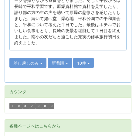
長崎で平和学習です。原爆資料館で資料を見学したり、
語り部の方の生の声を聴いて原爆の悲惨さを感じたりし
ました。続いて如己堂、爆心地、平和公園での平和集会
と、平和について考えた半日でした。最後はホテルでお
いしい食事をとり、長崎の夜景を堪能して１日目を終え
ました。南小の友だちと過ごした充実の修学旅行初日を
終えました。
差し戻しのみ
新着順
10件
カウンタ
1
0
3
7
0
0
0
各種ページへはこちらから