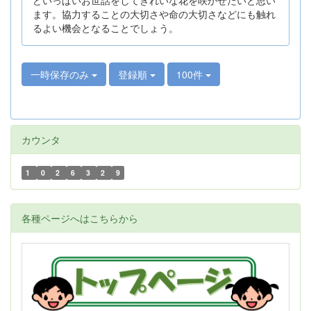
ます。協力することの大切さや命の大切さなどにも触れ
るよい機会となることでしょう。
一時保存のみ
登録順
100件
カウンタ
1
0
2
6
3
2
9
各種ページへはこちらから