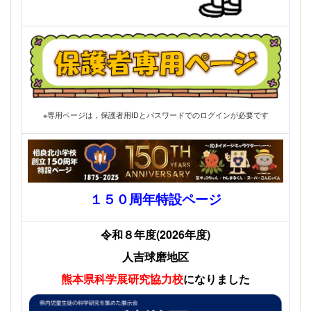
※専用ページは，保護者用IDとパスワードでのログインが必要です
１５０周年特設ページ
令和８年度(2026年度)
人吉球磨地区
熊本県科学展
研究協力校
になりました