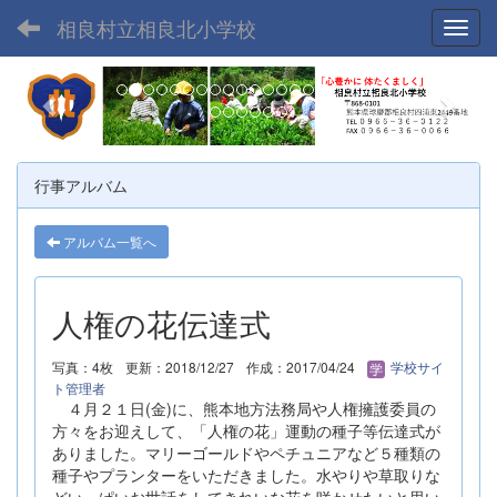
相良村立相良北小学校
Toggl
p
n
r
e
e
x
v
t
行事アルバム
i
o
アルバム一覧へ
u
s
人権の花伝達式
写真：4枚
更新：2018/12/27
作成：2017/04/24
学校サイ
ト管理者
４月２１日(金)に、熊本地方法務局や人権擁護委員の
方々をお迎えして、「人権の花」運動の種子等伝達式が
ありました。マリーゴールドやペチュニアなど５種類の
種子やプランターをいただきました。水やりや草取りな
どいっぱいお世話をしてきれいな花を咲かせたいと思い