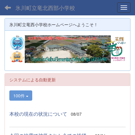
氷川町立竜北西部小学校
Toggl
氷川町立竜西小学校ホームページへようこそ！
システムによる自動更新
100件
本校の現在の状況について
08/07