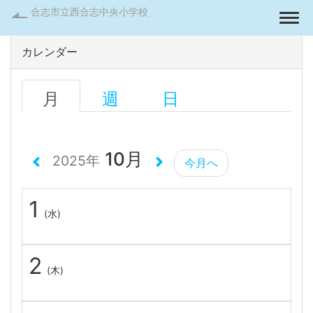
合志市立西合志中央小学校
Togg
カレンダー
月
週
日
10月
2025年
今月へ
1
(水)
2
(木)