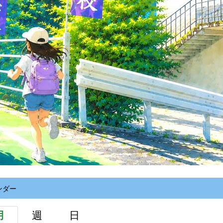
ンダー
月
週
日