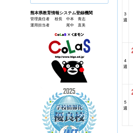
熊本県教育情報システム登録機関
3
管理責任者 校長 中本 青志
週
運用担当者 尾中 直美
4
週
5
週