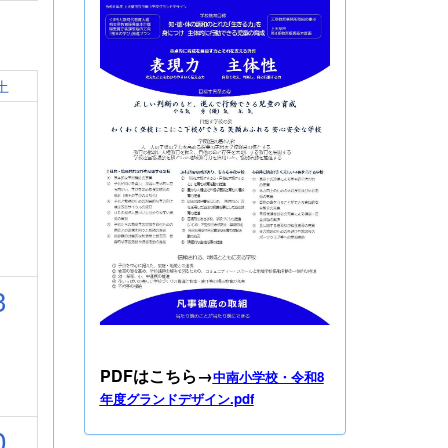
土
3
PDFはこちら→
中南小学校・令和8
年度グランドデザイン.pdf
0