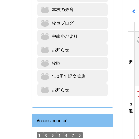
本校の教育
校長ブログ
中南小だより
お知らせ
1
週
校歌
150周年記念式典
お知らせ
2
週
Access counter
1
0
6
1
4
7
0