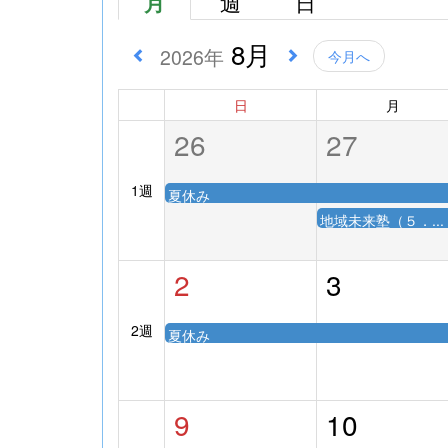
月
週
日
8月
2026年
今月へ
日
月
26
27
1週
夏休み
地域未来塾（５．...
2
3
2週
夏休み
9
10