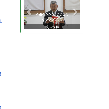
r
e
e
x
v
t
i
土
校長挨拶
o
u
s
3
0