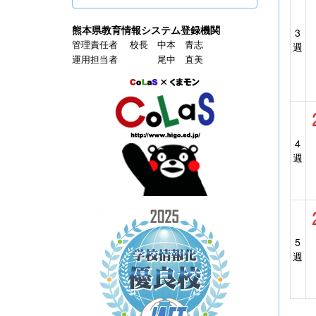
熊本県教育情報システム登録機関
3
管理責任者 校長 中本 青志
週
運用担当者 尾中 直美
4
週
5
週