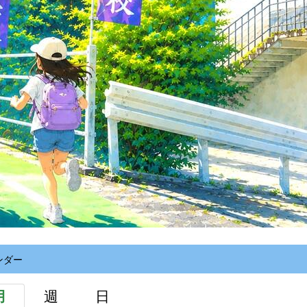
ンダー
月
週
日