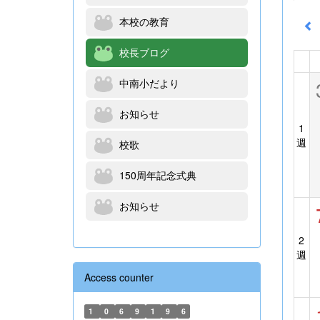
本校の教育
校長ブログ
中南小だより
お知らせ
1
週
校歌
150周年記念式典
お知らせ
2
週
Access counter
1
0
6
9
1
9
6