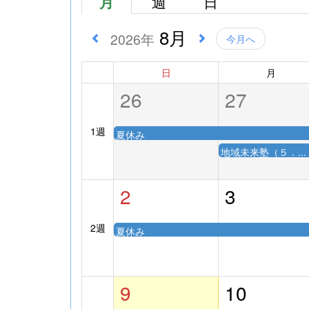
月
週
日
8月
2026年
今月へ
日
月
26
27
1週
夏休み
地域未来塾（５．...
2
3
2週
夏休み
9
10