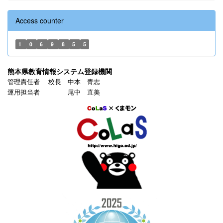
Access counter
1
0
6
9
8
5
5
熊本県教育情報システム登録機関
管理責任者 校長 中本 青志
運用担当者 尾中 直美