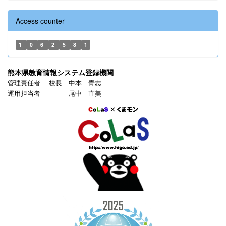
Access counter
1
0
6
2
5
8
1
熊本県教育情報システム登録機関
管理責任者 校長 中本 青志
運用担当者 尾中 直美