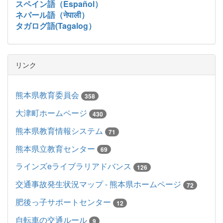
スペイン語（Español）
ネパール語（नेपाली）
タガログ語(Tagalog）
リンク
熊本県教育委員会
358
大津町ホームページ
430
熊本県教育情報システム
71
熊本県立教育センター
69
ラインズeライブラリアドバンス
126
交通事故発生状況マップ - 熊本県ホームページ
72
肥後っ子サポートセンター
12
自転車の交通ルール
9